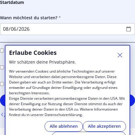
Startdatum
Wann möchtest du starten?
Ich willige ein, den E-Mail-Newsletter zu erhalten
Erlaube Cookies
Wir schätzen deine Privatsphäre.
Ich akzeptiere die raumzeit
Geschäftsbedingungen und
Konditionen
Wir verwenden Cookies und ähnliche Technologien auf unserer
Website und verarbeiten dabei personenbezogene Daten. Diese
Daten geben wir auch an Dritte weiter. Die Verarbeitung erfolgt
Ich nehme die
Datenschutzerklärung
von raumzeit an
entweder auf Grundlage deiner Einwilligung oder aufgrund eines
berechtigten Interesses.
Einige Dienste verarbeiten personenbezogene Daten in den USA. Mit
Kostenpflichtig registrieren
deiner Einwilligung zur Nutzung dieser Dienste stimmst du auch der
Verarbeitung deiner Daten in den USA zu. Weitere Informationen
Zurück
findest du in unserer Datenschutzerklärung.
Alle ablehnen
Alle akzeptieren